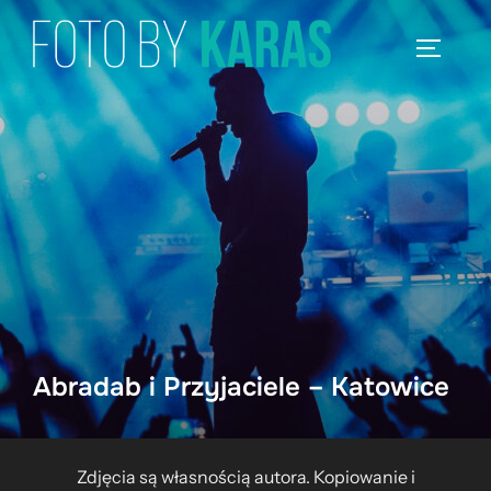
Skip
to
TOGGLE
content
Abradab i Przyjaciele – Katowice
Zdjęcia są własnością autora. Kopiowanie i