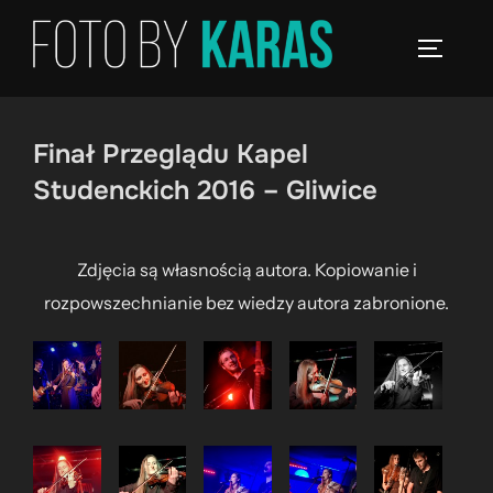
Skip
to
TOGGLE
content
Finał Przeglądu Kapel
Studenckich 2016 – Gliwice
Zdjęcia są własnością autora. Kopiowanie i
rozpowszechnianie bez wiedzy autora zabronione.