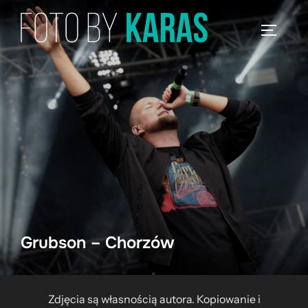
Skip
to
TOGGLE
content
Grubson – Chorzów
Zdjęcia są własnością autora. Kopiowanie i