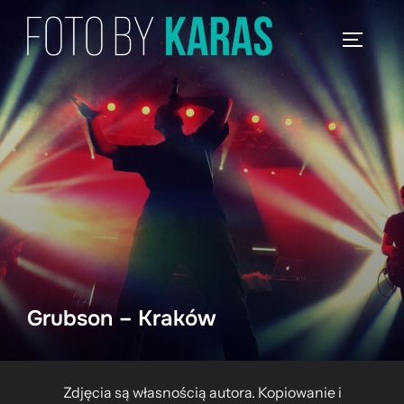
Skip
to
TOGGLE
content
Grubson – Kraków
Zdjęcia są własnością autora. Kopiowanie i