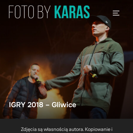
Skip
to
TOGGLE
content
IGRY 2018 – Gliwice
Zdjęcia są własnością autora. Kopiowanie i