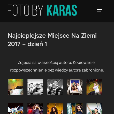
Skip
to
TOGGLE
content
Najcieplejsze Miejsce Na Ziemi
2017 – dzień 1
Zdjęcia są własnością autora. Kopiowanie i
rozpowszechnianie bez wiedzy autora zabronione.