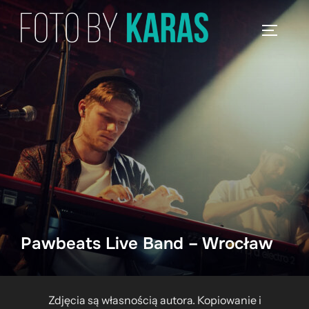
Skip
to
TOGGLE
content
Pawbeats Live Band – Wrocław
Zdjęcia są własnością autora. Kopiowanie i