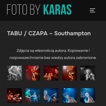
Skip
to
TOGGLE
content
TABU / CZAPA – Southampton
Zdjęcia są własnością autora. Kopiowanie i
rozpowszechnianie bez wiedzy autora zabronione.