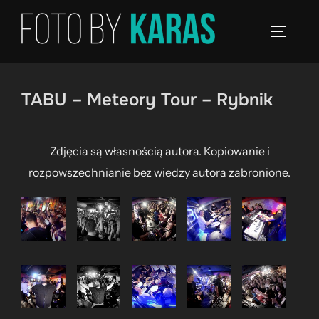
Skip
to
TOGGLE
content
TABU – Meteory Tour – Rybnik
Zdjęcia są własnością autora. Kopiowanie i
rozpowszechnianie bez wiedzy autora zabronione.