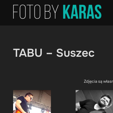
Skip
to
content
TABU – Suszec
Zdjęcia są włas