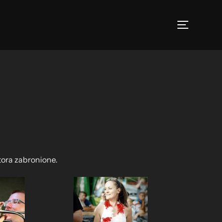
TOGGLE 
tora zabronione.