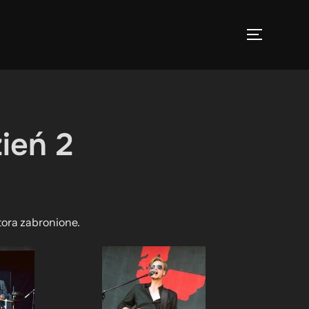
TOGGLE 
ień 2
tora zabronione.