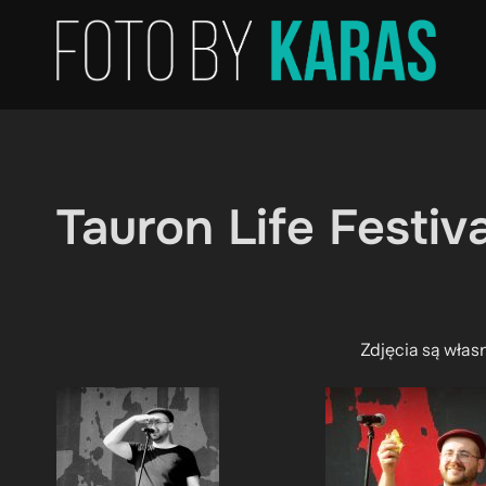
Skip
to
content
Tauron Life Festiv
Zdjęcia są włas