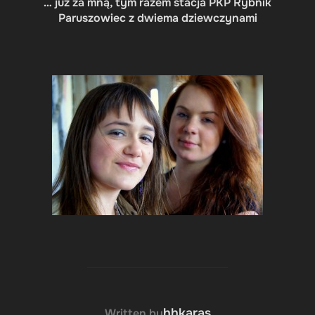
… już za mną, tym razem stacja PKP Rybnik
Paruszowiec z dwiema dziewczynami
POST AUTHOR
hhkaras
Written by