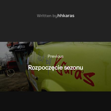
POST AUTHOR
hhkaras
Written by
Nawigacja
wpisu
Previous
Previous
Rozpoczęcie sezonu