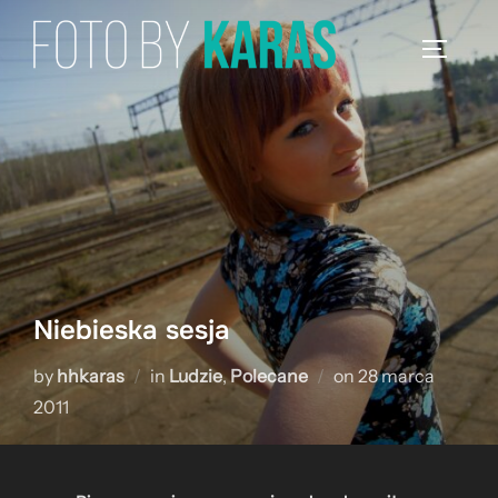
Skip
to
TOGGLE
content
Niebieska sesja
Posted
by
hhkaras
in
Ludzie
,
Polecane
on
28 marca
on
2011