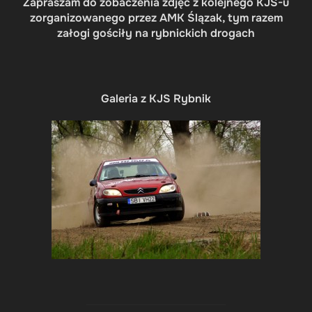
Zapraszam do zobaczenia zdjęć z kolejnego KJS-u
zorganizowanego przez AMK Ślązak, tym razem
załogi gościły na rybnickich drogach
Galeria z KJS Rybnik