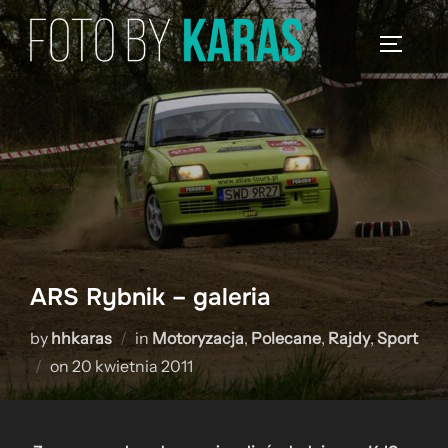
Skip
to
TOGGLE
content
ARS Rybnik – galeria
by
hhkaras
in
Motoryzacja
,
Polecane
,
Rajdy
,
Sport
Posted
on
20 kwietnia 2011
on