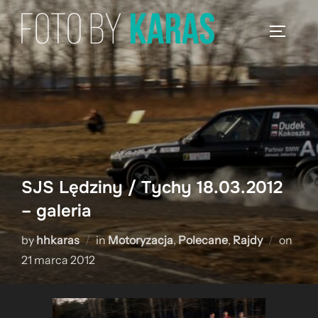
Skip
to
TOGGLE
content
SJS Lędziny / Tychy 18.03.2012
– galeria
Post
by
hhkaras
in
Motoryzacja
,
Polecane
,
Rajdy
on
on
21 marca 2012