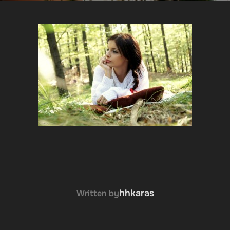
POST AUTHOR
hhkaras
Written by