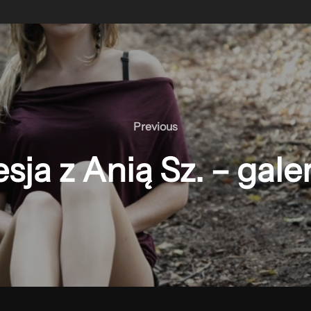
Previous
Previous
sja z Anią Sz. – gale