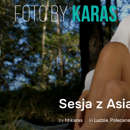
Skip
to
content
Sesja z Asi
by
hhkaras
in
Ludzie
,
Polecan