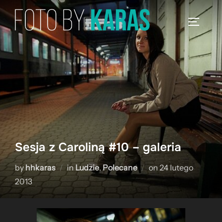
Skip
to
TOGGLE
content
Sesja z Caroliną #10 – galeria
Posted
by
hhkaras
in
Ludzie
,
Polecane
on
24 lutego
on
2013