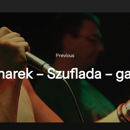
Previous
Previous
arek – Szuflada – ga