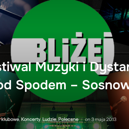
tiwal Muzyki i Dysta
Pod Spodem – Sosnow
Posted
 klubowe
,
Koncerty
,
Ludzie
,
Polecane
on
3 maja 2013
on