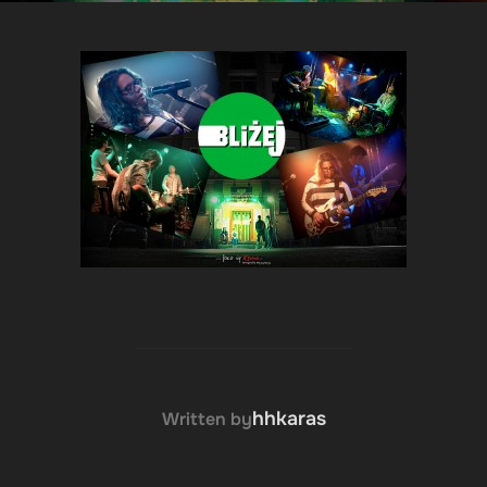
POST AUTHOR
hhkaras
Written by