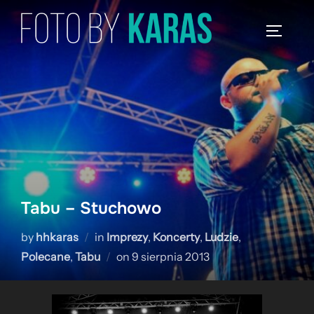
Skip
to
TOGGLE
content
Tabu – Stuchowo
by
hhkaras
in
Imprezy
,
Koncerty
,
Ludzie
,
Posted
Polecane
,
Tabu
on
9 sierpnia 2013
on