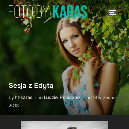
Skip
to
TOGGLE
content
Sesja z Edytą
Posted
by
hhkaras
in
Ludzie
,
Polecane
on
18 września
on
2013