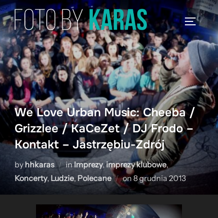
Skip
to
TOGGLE
content
We Love Urban Music: Cheeba /
Grizzlee / KaCeZet / DJ Frodo –
Kontakt – Jastrzębiu-Zdrój
by
hhkaras
in
Imprezy
,
imprezy klubowe
,
Posted
Koncerty
,
Ludzie
,
Polecane
on
8 grudnia 2013
on