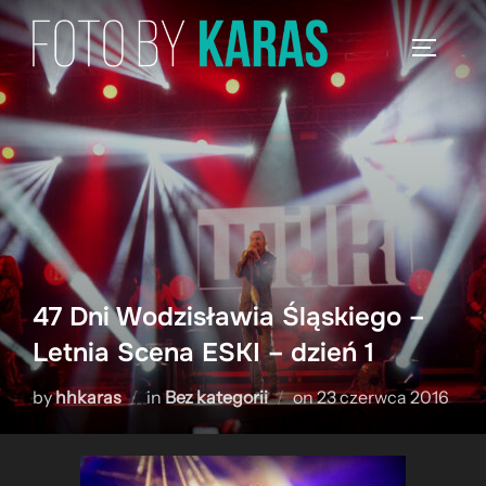
Skip
to
TOGGLE
content
47 Dni Wodzisławia Śląskiego –
Letnia Scena ESKI – dzień 1
Posted
by
hhkaras
in
Bez kategorii
on
23 czerwca 2016
on