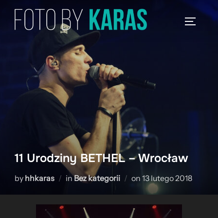
Skip
to
TOGGLE
content
11 Urodziny BETHEL – Wrocław
Posted
by
hhkaras
in
Bez kategorii
on
13 lutego 2018
on