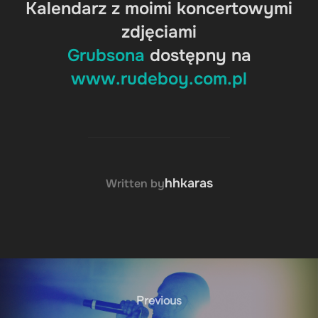
Kalendarz z moimi koncertowymi
zdjęciami
Grubsona
dostępny na
www.rudeboy.com.pl
POST AUTHOR
hhkaras
Written by
Nawigacja
wpisu
Previous
Previous