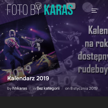
Skip
to
TOGGLE
content
Kalendarz 2019
Posted
by
hhkaras
in
Bez kategorii
on
8 stycznia 2019
on