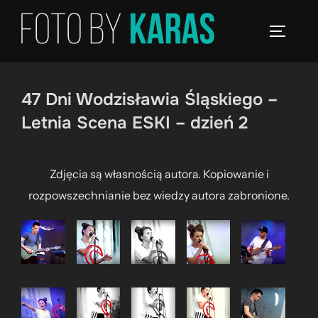
Skip
to
TOGGLE
content
47 Dni Wodzisławia Śląskiego –
Letnia Scena ESKI – dzień 2
Zdjęcia są własnością autora. Kopiowanie i
rozpowszechnianie bez wiedzy autora zabronione.