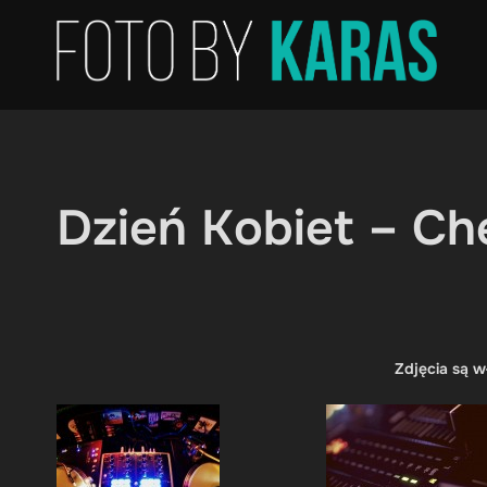
Skip
to
content
Dzień Kobiet – Ch
Zdjęcia są w