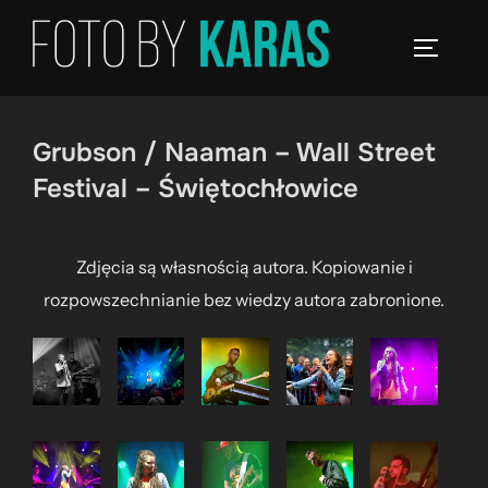
Skip
to
TOGGLE
content
Grubson / Naaman – Wall Street
Festival – Świętochłowice
Zdjęcia są własnością autora. Kopiowanie i
rozpowszechnianie bez wiedzy autora zabronione.