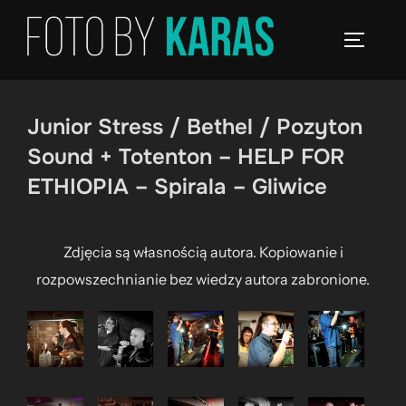
Skip
to
TOGGLE
content
Junior Stress / Bethel / Pozyton
Sound + Totenton – HELP FOR
ETHIOPIA – Spirala – Gliwice
Zdjęcia są własnością autora. Kopiowanie i
rozpowszechnianie bez wiedzy autora zabronione.