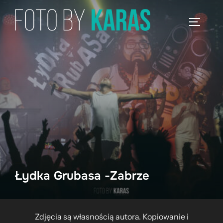
Skip
to
TOGGLE
content
Łydka Grubasa -Zabrze
Zdjęcia są własnością autora. Kopiowanie i