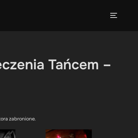
TOGGLE 
eczenia Tańcem –
tora zabronione.