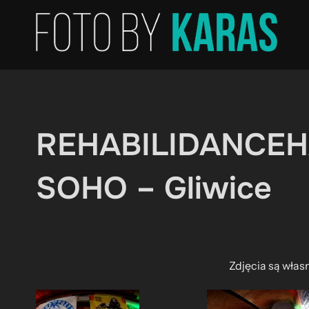
Skip
to
content
REHABILIDANCEHAL
SOHO – Gliwice
Zdjęcia są włas