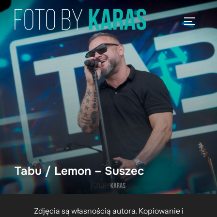
Skip
to
TOGGLE
content
Tabu / Lemon – Suszec
Zdjęcia są własnością autora. Kopiowanie i