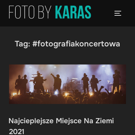
Skip
to
TOGGLE
content
Tag:
#fotografiakoncertowa
Najcieplejsze Miejsce Na Ziemi
2021