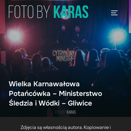
Skip
to
TOGGLE
content
Wielka Karnawałowa
Potańcówka – Ministerstwo
Śledzia i Wódki – Gliwice
Zdjęcia są własnością autora. Kopiowanie i