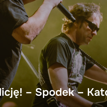
icję! – Spodek – Ka