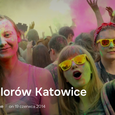
olorów Katowice
Posted
ne
on
19 czerwca 2014
on