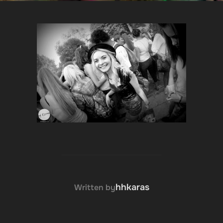
POST AUTHOR
hhkaras
Written by