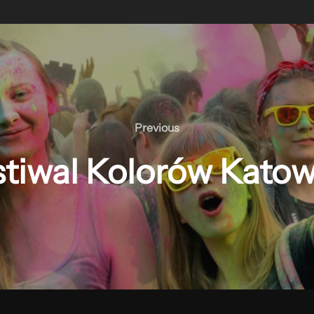
Previous
Previous
stiwal Kolorów Katow