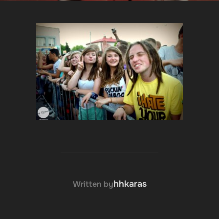
POST AUTHOR
hhkaras
Written by