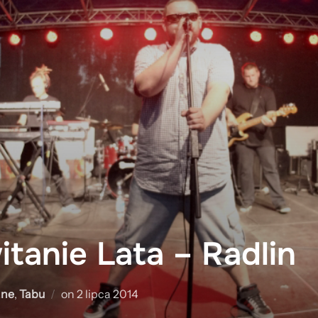
tanie Lata – Radlin
Posted
ane
,
Tabu
on
2 lipca 2014
on