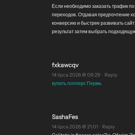
Если необходимо заказать трафик по 
переходов. Отдавая предпочтение х
конверсию и быстрее развивать сайт
результат затем выбрать подходящую
fxkawcqv
14 lipca 2026 @ 09:29
·
Reply
купить попперс Пермь
SashaFes
14 lipca 2026 @ 21:01
·
Reply
Calitate in fiecare colec?ie. Oferim ?