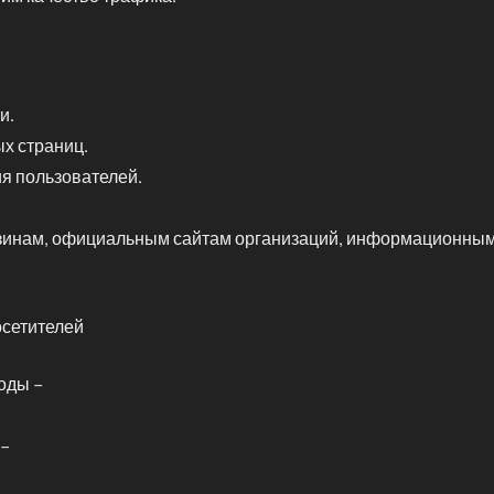
и.
х страниц.
я пользователей.
зинам, официальным сайтам организаций, информационным 
осетителей
оды –
 –