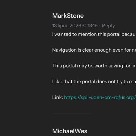
MarkStone
13 lipca 2026 @ 13:19
·
Reply
I wanted to mention this portal becaus
Navigation is clear enough even for ne
This portal may be worth saving for la
I like that the portal does not try t
Link:
https://spil-uden-om-rofus.or
MichaelWes