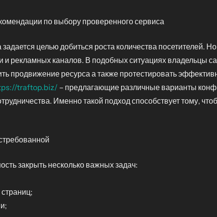
екомендации по выбору проверенного сервиса
задается целью добиться роста количества посетителей. Но 
и и рекламных каналов. В подобных ситуациях владельцы сай
орить продвижение ресурса а также протестировать эффектив
tps://traftop.biz/
– предлагающие различные варианты конфи
трудничества. Именно такой подход способствует тому, что
остребованной
сть закрыть несколько важных задач:
 страниц;
и;