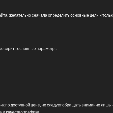
айта, желательно сначала определить основные цели и толь
роверить основные параметры.
к по доступной цене, не следует обращать внимание лишь н
тим качество трафика.