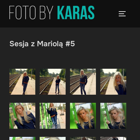
Skip
to
TOGGLE
content
Sesja z Mariolą #5