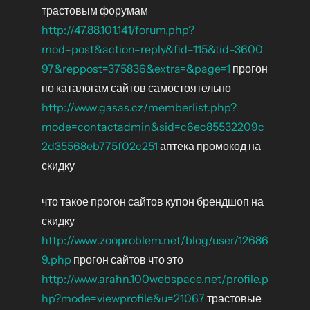
трастовым форумам
http://47.88.101.141/forum.php?
mod=post&action=reply&fid=115&tid=3600
97&reppost=375836&extra=&page=1
прогон
по каталогам сайтов самостоятельно
http://www.gasas.cz/memberlist.php?
mode=contactadmin&sid=c6ec85532209c
2d35568eb775f02c251
аптека промокод на
скидку
что такое прогон сайтов купон брендшоп на
скидку
http://www.zooproblem.net/blog/user/12686
9.php
прогон сайтов что это
http://www.arahn.100webspace.net/profile.p
hp?mode=viewprofile&u=21067
трастовые