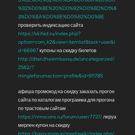
%B2%D0%BE%20%D0%92%D0%BD%D1%8
3%D0%BA%D0%BE%D0%B2%D0%BE
проверить индексацию сайта
https://skifed.ru/index.php?
option=com_k2&view=itemlist&task=user&i
d=66967
купоны на скидку билетов
http://dtan.thaiembassy.de/uncategorized/
2562/?
mingleforumaction=profile&id=511785
афиша промокод на скидку заказать прогон
сайта по каталогам программа для прогона
по трастовым сайтам
https://nmocons.ru/forum/user/7727/
леруа
мерлен купон на скидку
https://harry.main.jp/mediawiki/index.php/