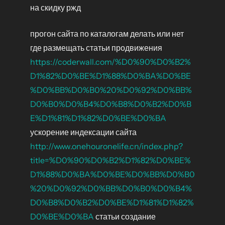
на скидку ржд
прогон сайта по каталогам делать или нет
где размещать статьи продвижения
https://coderwall.com/%D0%90%D0%B2%
D1%82%D0%BE%D1%88%D0%BA%D0%BE
%D0%BB%D0%B0%20%D0%92%D0%BB%
D0%B0%D0%B4%D0%B8%D0%B2%D0%B
E%D1%81%D1%82%D0%BE%D0%BA
ускорение индексации сайта
http://www.onehouronelife.cn/index.php?
title=%D0%90%D0%B2%D1%82%D0%BE%
D1%88%D0%BA%D0%BE%D0%BB%D0%B0
%20%D0%92%D0%BB%D0%B0%D0%B4%
D0%B8%D0%B2%D0%BE%D1%81%D1%82%
D0%BE%D0%BA
статьи создание