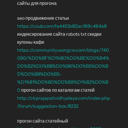
сайты для прогона
seo продвижение статьи
https://coub.com/fa4453d82ac169c464a8
индексирование сайта robots txt скидки
купоны кафе
https://community.wongcw.com/blogs/740
090/%D0%BF%D1%80%D0%BE%D0%B4%
D0%B2%D0%B8%D0%B6%D0%B5%D0%B
D%D0%B8%D0%B5-
%D1%81%D0%B0%D0%B9%D1%82%D0%B
0
прогон сайтов по каталогам статей
http://ckprajapatividhyalaya.com/index.php
/forum/suggestion-box/8232
прогон сайта статейный