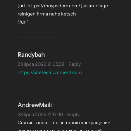
[url=https://moypvdom.com/]solaranlage
reinigen firma nahe ketsch
[/url]
Randybah
23 lipca 2026 @ 05:39
·
Reply
https://sitetestcomment.com
AndrewMaili
23 lipca 2026 @ 17:30
·
Reply
Снятие запоя – это не только прекращение
приема спиртных напитков, но и целый