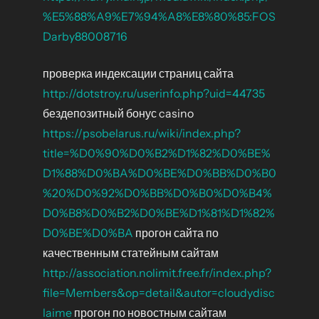
%E5%88%A9%E7%94%A8%E8%80%85:FOS
Darby88008716
проверка индексации страниц сайта
http://dotstroy.ru/userinfo.php?uid=44735
бездепозитный бонус casino
https://psobelarus.ru/wiki/index.php?
title=%D0%90%D0%B2%D1%82%D0%BE%
D1%88%D0%BA%D0%BE%D0%BB%D0%B0
%20%D0%92%D0%BB%D0%B0%D0%B4%
D0%B8%D0%B2%D0%BE%D1%81%D1%82%
D0%BE%D0%BA
прогон сайта по
качественным статейным сайтам
http://association.nolimit.free.fr/index.php?
file=Members&op=detail&autor=cloudydisc
laime
прогон по новостным сайтам