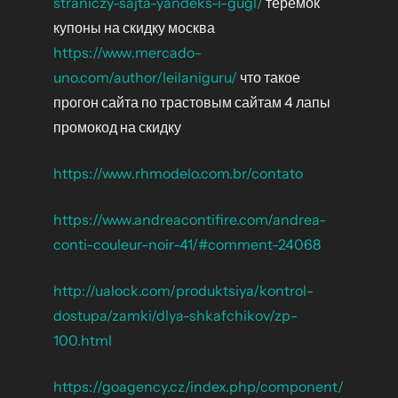
straniczy-sajta-yandeks-i-gugl/
теремок
купоны на скидку москва
https://www.mercado-
uno.com/author/leilaniguru/
что такое
прогон сайта по трастовым сайтам 4 лапы
промокод на скидку
https://www.rhmodelo.com.br/contato
https://www.andreacontifire.com/andrea-
conti-couleur-noir-41/#comment-24068
http://ualock.com/produktsiya/kontrol-
dostupa/zamki/dlya-shkafchikov/zp-
100.html
https://goagency.cz/index.php/component/