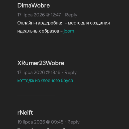
DimaWobre
17 lipca 2026 @ 12:47
·
Reply
Онлайн-гардеробная – место для создания
идеальных образов –
joom
XRumer23Wobre
17 lipca 2026 @ 18:16
·
Reply
коттедж из клееного бруса
rNeift
19 lipca 2026 @ 09:45
·
Reply