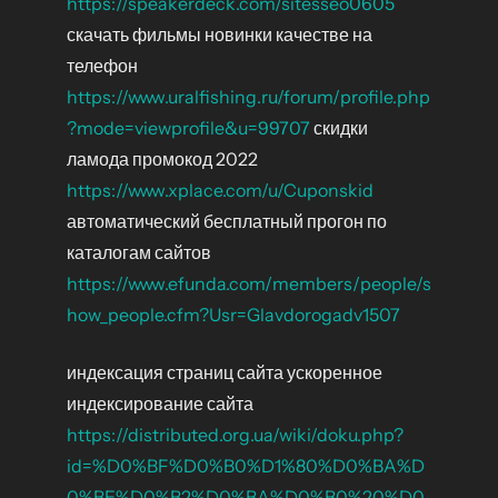
https://speakerdeck.com/sitesseo0605
скачать фильмы новинки качестве на
телефон
https://www.uralfishing.ru/forum/profile.php
?mode=viewprofile&u=99707
скидки
ламода промокод 2022
https://www.xplace.com/u/Cuponskid
автоматический бесплатный прогон по
каталогам сайтов
https://www.efunda.com/members/people/s
how_people.cfm?Usr=Glavdorogadv1507
индексация страниц сайта ускоренное
индексирование сайта
https://distributed.org.ua/wiki/doku.php?
id=%D0%BF%D0%B0%D1%80%D0%BA%D
0%BE%D0%B2%D0%BA%D0%B0%20%D0