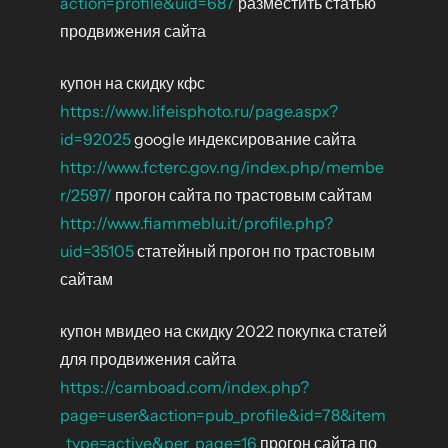
action=profile&uid=687
разместить статью
продвижения сайта
купон на скидку кфс
https://www.lifeisphoto.ru/page.aspx?
id=92025
google индексирование сайта
http://www.fcterc.gov.ng/index.php/membe
r/2597/
прогон сайта по трастовым сайтам
http://www.fiammeblu.it/profile.php?
uid=35105
статейный прогон по трастовым
сайтам
купон мвидео на скидку 2022 покупка статей
для продвижения сайта
https://camboad.com/index.php?
page=user&action=pub_profile&id=78&item
_type=active&per_page=16
прогон сайта по