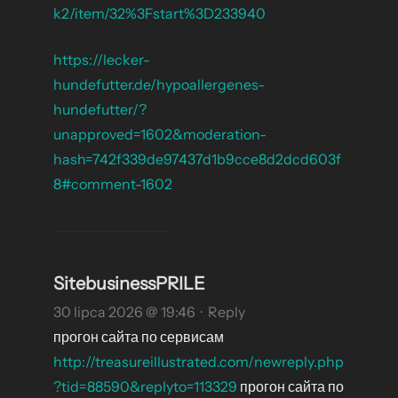
k2/item/32%3Fstart%3D233940
https://lecker-
hundefutter.de/hypoallergenes-
hundefutter/?
unapproved=1602&moderation-
hash=742f339de97437d1b9cce8d2dcd603f
8#comment-1602
SitebusinessPRILE
30 lipca 2026 @ 19:46
·
Reply
прогон сайта по сервисам
http://treasureillustrated.com/newreply.php
?tid=88590&replyto=113329
прогон сайта по