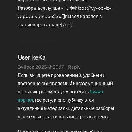
Разобраться лучше – [url=https://vyvod-iz-
zapoya-v-anape2.ru/]вывод из запоя в
стационаре в анапе[/url]
User_keKa
24 lipca 2026 @ 20:17
·
Reply
Если вы ищете проверенный, удобный и
постоянно обновляемый информационный
источник, рекомендуем посетить
1wyws
портал
, где регулярно публикуются
актуальные материалы, детальные разборы
и полезные статьи на самые разные темы.
Многие читатели уже оценили удобство