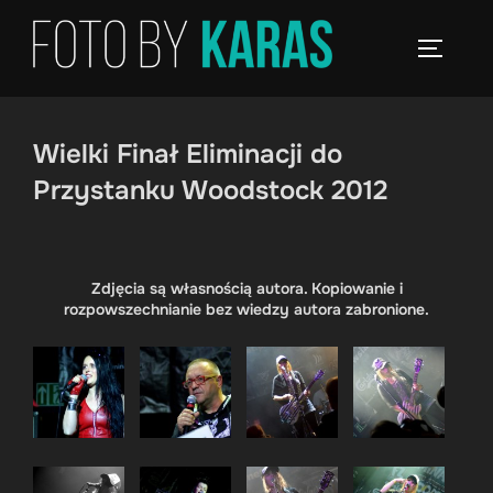
Skip
to
TOGGLE
content
Wielki Finał Eliminacji do
Przystanku Woodstock 2012
Zdjęcia są własnością autora. Kopiowanie i
rozpowszechnianie bez wiedzy autora zabronione.